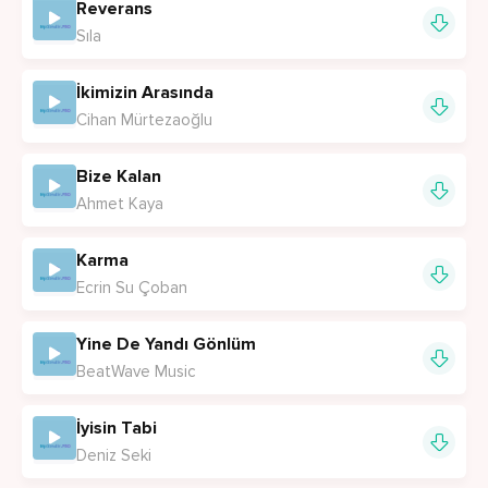
Reverans
Sıla
İkimizin Arasında
Cihan Mürtezaoğlu
Bize Kalan
Ahmet Kaya
Karma
Ecrin Su Çoban
Yine De Yandı Gönlüm
BeatWave Music
İyisin Tabi
Deniz Seki