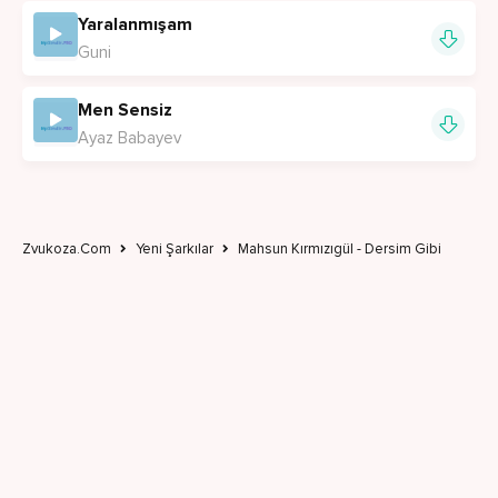
Yaralanmışam
Guni
Men Sensiz
Ayaz Babayev
Zvukoza.Com
Yeni Şarkılar
Mahsun Kırmızıgül - Dersim Gibi