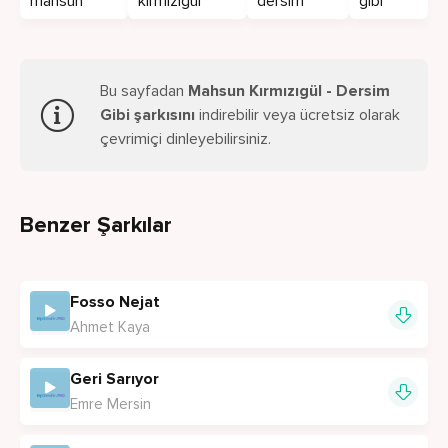
mahsun
kirmizigul
dersim
gibi
Bu sayfadan
Mahsun Kırmızıgül - Dersim
Gibi şarkısını
indirebilir veya ücretsiz olarak
çevrimiçi dinleyebilirsiniz.
Benzer Şarkılar
Fosso Nejat
Ahmet Kaya
Geri Sarıyor
Emre Mersin