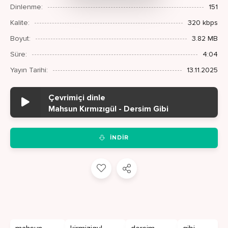
Dinlenme:
151
Kalite:
320 kbps
Boyut:
3.82 MB
Süre:
4:04
Yayın Tarihi:
13.11.2025
Çevrimiçi dinle
Mahsun Kırmızıgül - Dersim Gibi
İNDIR