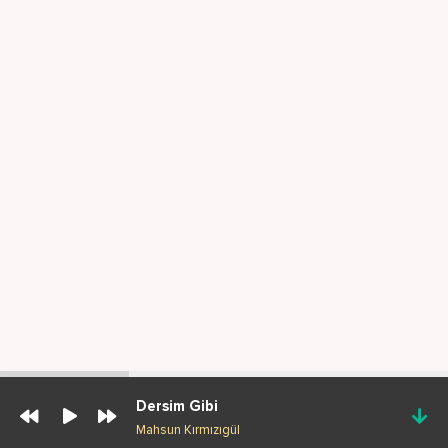
Dersim Gibi
Mahsun Kırmızıgül