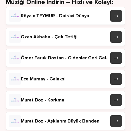
Müziği Online İndirin – Hızlı ve Kolay!:
Röya x TEYMUR - Dairəvi Dünya
Ozan Akbaba - Çek Tetiği
Ömer Faruk Bostan - Gidenler Geri Gelmez
Ece Mumay - Galaksi
Murat Boz - Korkma
Murat Boz - Aşklarım Büyük Benden