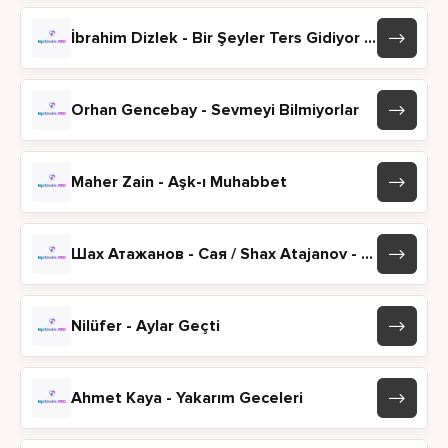
İbrahim Dizlek - Bir Şeyler Ters Gidiyor ft Eda Doğanay
Orhan Gencebay - Sevmeyi Bilmiyorlar
Maher Zain - Aşk-ı Muhabbet
Шах Атажанов - Сая / Shax Atajanov - Saya
Nilüfer - Aylar Geçti
Ahmet Kaya - Yakarım Geceleri