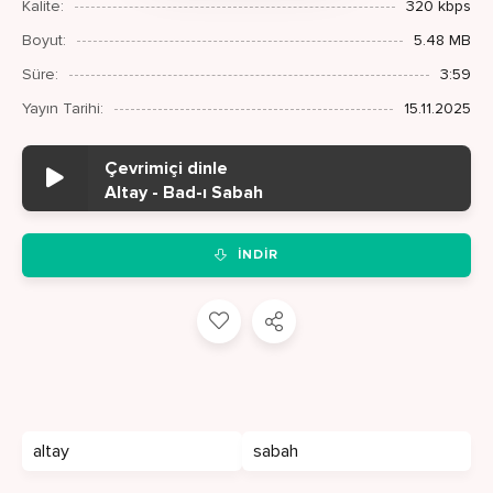
Kalite:
320 kbps
Boyut:
5.48 MB
Süre:
3:59
Yayın Tarihi:
15.11.2025
Çevrimiçi dinle
Altay - Bad-ı Sabah
İNDIR
altay
sabah