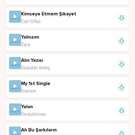
Kimseye Etmem Şikayet
Can Oflaz
Yalnızım
Zara
Alın Yazısı
Sadullah Keleş
My 1st Single
Eminem
Yalan
Dedublüman
Ah Bu Şarkıların