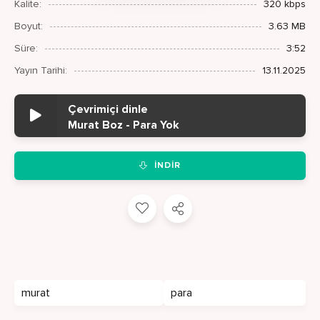
Kalite:
320 kbps
Boyut:
3.63 MB
Süre:
3:52
Yayın Tarihi:
13.11.2025
Çevrimiçi dinle
Murat Boz - Para Yok
İNDIR
murat
para