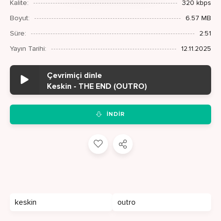
Kalite:
320 kbps
Boyut:
6.57 MB
Süre:
2:51
Yayın Tarihi:
12.11.2025
Çevrimiçi dinle
Keskin - THE END (OUTRO)
İNDIR
keskin
outro